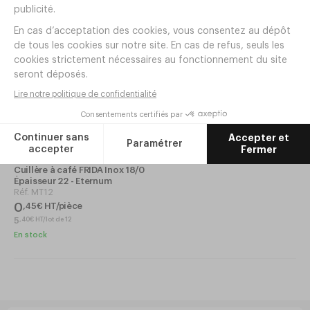
Couteau à Dessert FRIDA Inox
Cuillère à dessert FRIDA Inox
18/0 Épaisseur 22 - Eternum
18/0 Épaisseur 22 - Eternum
Réf.
MT16
Réf.
MT15
1
0
,
40
€
HT/pièce
,
60
€
HT/pièce
16
7
,
80
€
HT/lot de 12
,
20
€
HT/lot de 12
En stock
En stock
Cuillère à café FRIDA Inox 18/0
Épaisseur 22 - Eternum
Réf.
MT12
0
,
45
€
HT/pièce
5
,
40
€
HT/lot de 12
En stock