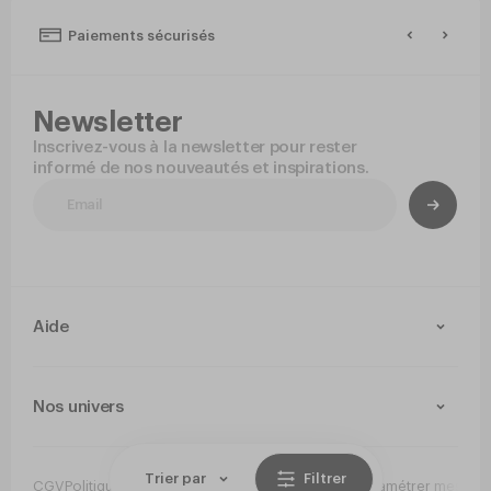
Paiements sécurisés
Newsletter
Inscrivez-vous à la newsletter pour rester
informé de nos nouveautés et inspirations.
Aide
Contact
Livraison et retours
Nos univers
Paiement Sécurisé
Service après-vente
Arts de la table
Cuisine
Trier par
Filtrer
CGV
Politique de confidentialité
Mentions légales
Paramétrer mes co