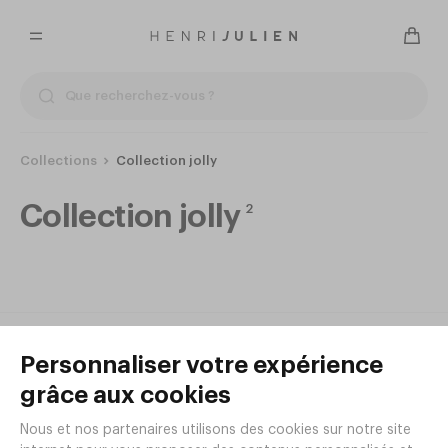
Collections
Collection jolly
Collection jolly
2
Coupe à glace JOLLY 45cl
Coupe à glace JOLLY 35cl
Ø97xh138mm
Ø92xh125mm
Réf.
GT79
Réf.
GT78
3
3
,
68
€
HT/pièce
,
18
€
HT/pièce