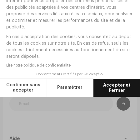
22
19
,
08
€
HT/lot de 6
,
08
€
HT/lot de 6
En stock
En réapprovisionnement
Livraison offerte dès 190€ HT
Newsletter
Inscrivez-vous à la newsletter pour rester
informé de nos nouveautés et inspirations.
Aide