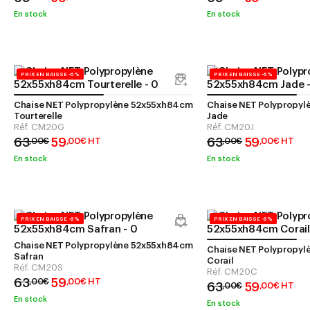
En stock
En stock
PRIX EN BAISSE -6%
PRIX EN BAISSE -6%
Chaise NET Polypropylène 52x55xh84cm
Chaise NET Polypropy
Tourterelle
Jade
Réf.
CM20G
Réf.
CM20J
63
59
63
59
,
00
€
,
00
€
HT
,
00
€
,
00
€
HT
En stock
En stock
PRIX EN BAISSE -6%
PRIX EN BAISSE -6%
Chaise NET Polypropylène 52x55xh84cm
Chaise NET Polypropy
Safran
Corail
Réf.
CM20S
Réf.
CM20C
63
59
,
00
€
,
00
€
HT
63
59
,
00
€
,
00
€
HT
En stock
En stock