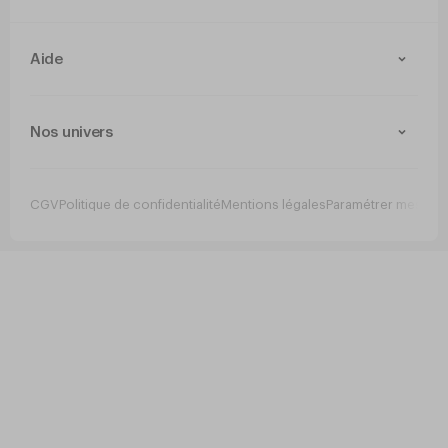
Aide
Contact
Livraison et retours
Nos univers
Paiement Sécurisé
Service après-vente
Arts de la table
Cuisine
CGV
Politique de confidentialité
Mentions légales
Paramétrer mes co
Jetable
Hygiene
Mobilier
Bar