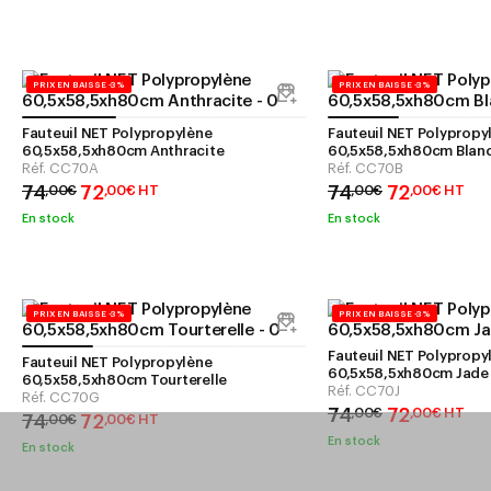
PRIX EN BAISSE -3%
PRIX EN BAISSE -3%
Fauteuil NET Polypropylène
Fauteuil NET Polypropy
60,5x58,5xh80cm Anthracite
60,5x58,5xh80cm Blan
Réf.
CC70A
Réf.
CC70B
74
72
74
72
,
00
€
,
00
€
HT
,
00
€
,
00
€
HT
En stock
En stock
PRIX EN BAISSE -3%
PRIX EN BAISSE -3%
Fauteuil NET Polypropy
Fauteuil NET Polypropylène
60,5x58,5xh80cm Jade
60,5x58,5xh80cm Tourterelle
Réf.
CC70J
Réf.
CC70G
74
72
,
00
€
,
00
€
HT
74
72
,
00
€
,
00
€
HT
En stock
En stock