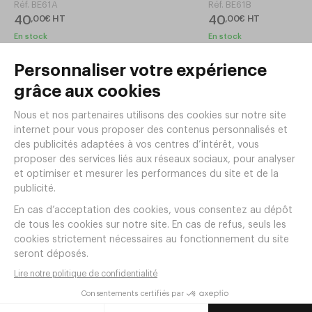
Réf.
BE61A
Réf.
BE61B
40
40
,
00
€
HT
,
00
€
HT
En stock
En stock
Table basse NET Polypropylène
Table basse NET Polyp
40x40xh40cm Tourterelle
40x40xh40cm Jade
Réf.
BE61G
Réf.
BE61J
40
40
,
00
€
HT
,
00
€
HT
En stock
En stock
Table basse NET Polypropylène
Table basse NET Polyp
40x40xh40cm Safran
40x40xh40cm Corail
Réf.
BE61S
Réf.
BE61C
40
40
,
00
€
HT
,
00
€
HT