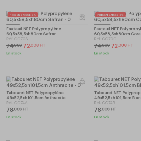
PRIX EN BAISSE -3%
PRIX EN BAISSE -3%
Fauteuil NET Polypropylène
Fauteuil NET Polypropy
60,5x58,5xh80cm Safran
60,5x58,5xh80cm Corai
Réf.
CC70S
Réf.
CC70C
74
72
74
72
,
00
€
,
00
€
HT
,
00
€
,
00
€
HT
En stock
En stock
Tabouret NET Polypropylène
Tabouret NET Polyprop
49x52,5xh101,5cm Anthracite
49x52,5xh101,5cm Blan
Réf.
CC74A
Réf.
CC74B
78
78
,
00
€
HT
,
00
€
HT
En stock
En stock