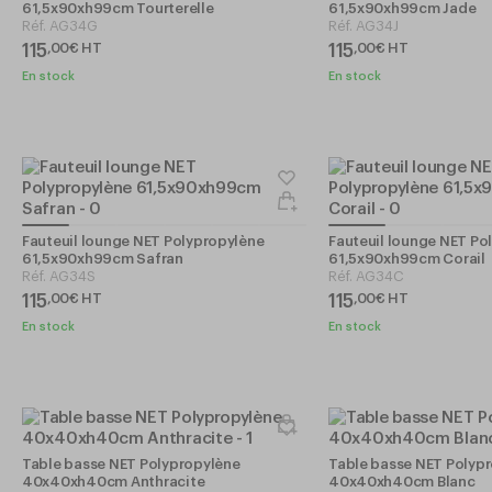
61,5x90xh99cm Tourterelle
61,5x90xh99cm Jade
Réf.
AG34G
Réf.
AG34J
115
115
,
00
€
HT
,
00
€
HT
En stock
En stock
Fauteuil lounge NET Polypropylène
Fauteuil lounge NET Po
61,5x90xh99cm Safran
61,5x90xh99cm Corail
Réf.
AG34S
Réf.
AG34C
115
115
,
00
€
HT
,
00
€
HT
En stock
En stock
Table basse NET Polypropylène
Table basse NET Polyp
40x40xh40cm Anthracite
40x40xh40cm Blanc