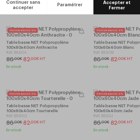
En stock
En stock
PRIX EN BAISSE -5%
PRIX EN BAISSE -5%
Table basse NET Polypropylène
Table basse NET Polyp
100x60x40cm Anthracite
100x60x40cm Blanc
Réf.
BE60A
Réf.
BE60B
86
82
86
82
,
00
€
,
00
€
HT
,
00
€
,
00
€
HT
En stock
En stock
PRIX EN BAISSE -5%
PRIX EN BAISSE -5%
Table basse NET Polypropylène
Table basse NET Polyp
100x60x40cm Tourterelle
100x60x40cm Jade
Réf.
BE60G
Réf.
BE60J
86
82
86
82
,
00
€
,
00
€
HT
,
00
€
,
00
€
HT
En stock
En stock