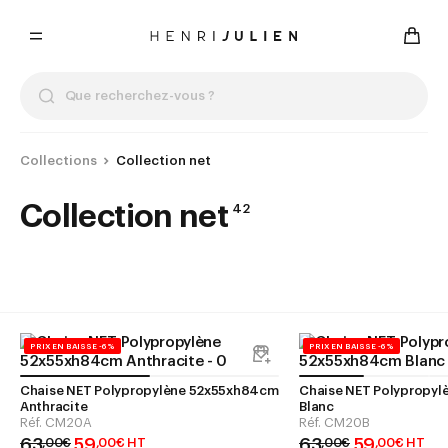
Collections
Collection net
Collection net
42
PRIX EN BAISSE -6%
PRIX EN BAISSE -6%
Chaise NET Polypropylène 52x55xh84cm
Chaise NET Polypropy
Anthracite
Blanc
Réf.
CM20A
Réf.
CM20B
63
59
63
59
,
00
€
,
00
€
HT
,
00
€
,
00
€
HT