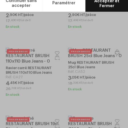
BRUSH Ø120mm Blue Jeans
BRUSH Ø120mm Blue Jeans
Réf.
CA25
Réf.
CA26
2
2
,
90
€
HT/pièce
,
90
€
HT/pièce
17
17
,
40
€
HT/lot de 6
,
40
€
HT/lot de 6
En stock
En stock
PRIX EN BAISSE
PRIX EN BAISSE
Mug RESTAURANT BRUSH
25cl Blue Jeans
Ravier carré RESTAURANT
Réf.
CA52
BRUSH 110x110 Blue Jeans
Réf.
CA27
3
,
05
€
HT/pièce
4
,
45
€
HT/pièce
18
,
30
€
HT/lot de 6
26
,
70
€
HT/lot de 6
En stock
En stock
PRIX EN BAISSE
PRIX EN BAISSE