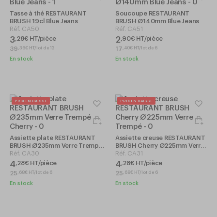
Tasse à thé RESTAURANT
Soucoupe RESTAURANT
BRUSH 19cl Blue Jeans
BRUSH Ø140mm Blue Jeans
Réf.
CA50
Réf.
CA51
3
2
,
28
€
HT/pièce
,
90
€
HT/pièce
39
17
,
36
€
HT/lot de 12
,
40
€
HT/lot de 6
En stock
En stock
PRIX EN BAISSE
PRIX EN BAISSE
Assiette plate RESTAURANT
Assiette creuse RESTAURANT
BRUSH Ø235mm Verre Trempé
BRUSH Cherry Ø225mm Verre
Cherry
Réf.
CA30
Trempé
Réf.
CA31
4
4
,
28
€
HT/pièce
,
28
€
HT/pièce
25
25
,
68
€
HT/lot de 6
,
68
€
HT/lot de 6
En stock
En stock