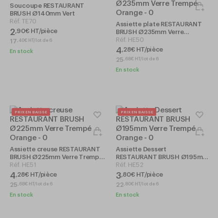
Soucoupe RESTAURANT
BRUSH Ø140mm Vert
Réf.
TE70
Assiette plate RESTAURANT
2
,
90
€
HT/pièce
BRUSH Ø235mm Verre
Trempé Orange
Réf.
HE50
17
,
40
€
HT/lot de 6
4
,
28
€
HT/pièce
En stock
25
,
68
€
HT/lot de 6
En stock
PRIX EN BAISSE
PRIX EN BAISSE
Assiette creuse RESTAURANT
Assiette Dessert
BRUSH Ø225mm Verre Trempé
RESTAURANT BRUSH Ø195mm
Orange
Réf.
HE51
Verre Trempé Orange
Réf.
HE52
4
3
,
28
€
HT/pièce
,
80
€
HT/pièce
25
22
,
68
€
HT/lot de 6
,
80
€
HT/lot de 6
En stock
En stock