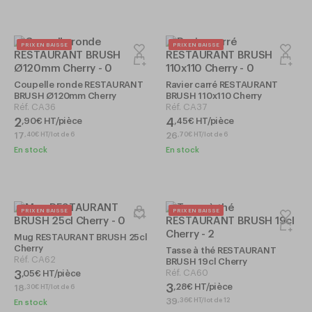
PRIX EN BAISSE
PRIX EN BAISSE
Coupelle ronde RESTAURANT
Ravier carré RESTAURANT
BRUSH Ø120mm Cherry
BRUSH 110x110 Cherry
Réf.
CA36
Réf.
CA37
2
4
,
90
€
HT/pièce
,
45
€
HT/pièce
17
26
,
40
€
HT/lot de 6
,
70
€
HT/lot de 6
En stock
En stock
PRIX EN BAISSE
PRIX EN BAISSE
Mug RESTAURANT BRUSH 25cl
Cherry
Tasse à thé RESTAURANT
Réf.
CA62
BRUSH 19cl Cherry
Réf.
CA60
3
,
05
€
HT/pièce
3
,
28
€
HT/pièce
18
,
30
€
HT/lot de 6
39
,
36
€
HT/lot de 12
En stock