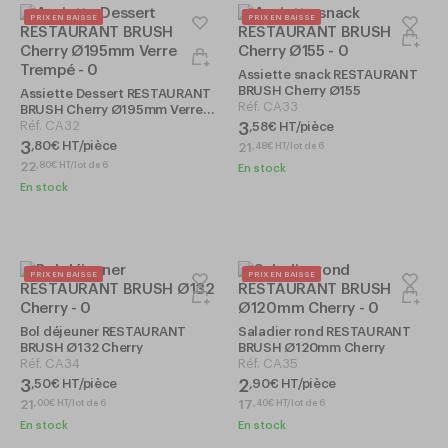
PRIX EN BAISSE
PRIX EN BAISSE
Assiette snack RESTAURANT
BRUSH Cherry Ø155
Assiette Dessert RESTAURANT
Réf.
CA33
BRUSH Cherry Ø195mm Verre
Trempé
Réf.
CA32
3
,
58
€
HT/pièce
3
,
80
€
HT/pièce
21
,
48
€
HT/lot de 6
22
,
80
€
HT/lot de 6
En stock
En stock
PRIX EN BAISSE
PRIX EN BAISSE
Bol déjeuner RESTAURANT
Saladier rond RESTAURANT
BRUSH Ø132 Cherry
BRUSH Ø120mm Cherry
Réf.
CA34
Réf.
CA35
3
2
,
50
€
HT/pièce
,
90
€
HT/pièce
21
17
,
00
€
HT/lot de 6
,
40
€
HT/lot de 6
En stock
En stock