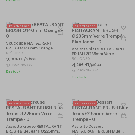
PRIX EN BAISSE
PRIX EN BAISSE
Soucoupe RESTAURANT
BRUSH Ø140mm Orange
Assiette plate RESTAURANT
Réf.
HP33
BRUSH Ø235mm Verre
Trempé Blue Jeans
Réf.
CA20
2
,
90
€
HT/pièce
4
,
28
€
HT/pièce
17
,
40
€
HT/lot de 6
25
,
68
€
HT/lot de 6
En stock
En stock
PRIX EN BAISSE
PRIX EN BAISSE
Assiette creuse RESTAURANT
Assiette Dessert
BRUSH Blue Jeans Ø225mm
RESTAURANT BRUSH Blue