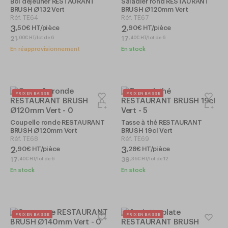
Bol déjeuner RESTAURANT
Saladier rond RESTAURANT
BRUSH Ø132 Vert
BRUSH Ø120mm Vert
Réf.
TE64
Réf.
TE67
3
2
,
50
€
HT/pièce
,
90
€
HT/pièce
21
17
,
00
€
HT/lot de 6
,
40
€
HT/lot de 6
En réapprovisionnement
En stock
PRIX EN BAISSE
PRIX EN BAISSE
Coupelle ronde RESTAURANT
Tasse à thé RESTAURANT
BRUSH Ø120mm Vert
BRUSH 19cl Vert
Réf.
TE68
Réf.
TE69
2
3
,
90
€
HT/pièce
,
28
€
HT/pièce
17
39
,
40
€
HT/lot de 6
,
36
€
HT/lot de 12
En stock
En stock
PRIX EN BAISSE
PRIX EN BAISSE