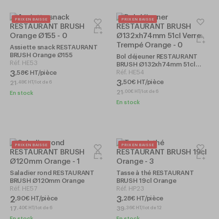
PRIX EN BAISSE
PRIX EN BAISSE
Assiette snack RESTAURANT
BRUSH Orange Ø155
Bol déjeuner RESTAURANT
Réf.
HE53
BRUSH Ø132xh74mm 51cl
Verre Trempé Orange
Réf.
HE54
3
,
58
€
HT/pièce
3
,
50
€
HT/pièce
21
,
48
€
HT/lot de 6
21
,
00
€
HT/lot de 6
En stock
En stock
PRIX EN BAISSE
PRIX EN BAISSE
Saladier rond RESTAURANT
Tasse à thé RESTAURANT
BRUSH Ø120mm Orange
BRUSH 19cl Orange
Réf.
HE57
Réf.
HP23
2
3
,
90
€
HT/pièce
,
28
€
HT/pièce
17
39
,
40
€
HT/lot de 6
,
36
€
HT/lot de 12
En stock
En stock