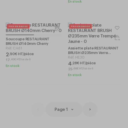
En stock
PRIX EN BAISSE
PRIX EN BAISSE
Soucoupe RESTAURANT
BRUSH Ø140mm Cherry
Réf.
CA61
Assiette plate RESTAURANT
BRUSH Ø235mm Verre
2
,
90
€
HT/pièce
Trempé Jaune
Réf.
HE30
17
,
40
€
HT/lot de 6
4
,
28
€
HT/pièce
En stock
25
,
68
€
HT/lot de 6
En stock
Page 1