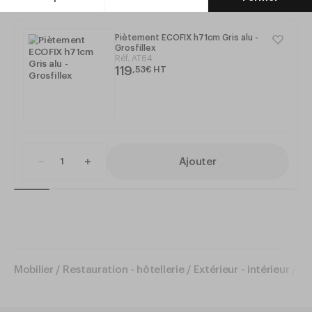
Piètement ECOFIX h71cm Gris alu -
Grosfillex
Réf.
AT64
119
,
53
€
HT
Ajouter
Mobilier
/
Restauration - hôtellerie
/
Extérieur - intérieur
/
Pl