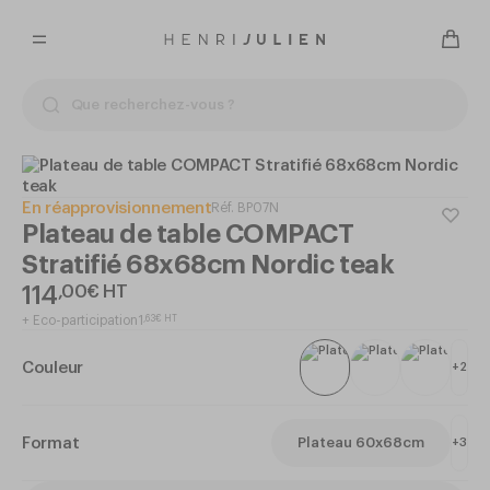
En réapprovisionnement
Réf.
BP07N
Plateau de table COMPACT
Stratifié 68x68cm Nordic teak
114
,
00
€
HT
+
Eco-participation
1
,
63
€
HT
Couleur
+
2
Format
Plateau 60x68cm
+
3