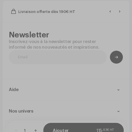
Livraison offerte dès 190€ HT
Newsletter
Inscrivez-vous à la newsletter pour rester
informé de nos nouveautés et inspirations.
Aide
Contact
Livraison et retours
Nos univers
Paiement Sécurisé
Service après-vente
Arts de la table
Cuisine
,
63
€
HT
Ajouter
115